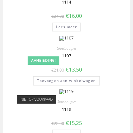
1114
€
16,00
€
24,00
Lees meer
Gloeibougies
1107
AANBIEDING!
€
13,50
€
21,00
Toevoegen aan winkelwagen
NIET OP VOORRAAD
Gloeibougies
1119
€
15,25
€
22,00