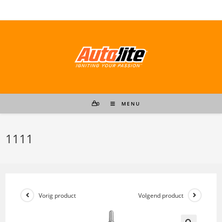
Ga
naar
inhoud
0
MENU
1111
Vorig product
Volgend product