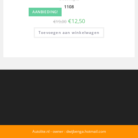
1108
AANBIEDING!
€
12,50
€
19,00
Toevoegen aan winkelwagen
Autolite.nl - owner : dwijbenga.hotmail.com