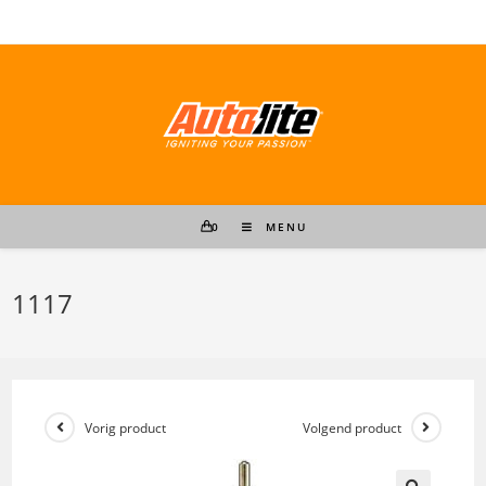
Ga
naar
inhoud
0
MENU
1117
Vorig product
Volgend product