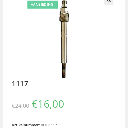
AANBIEDING!
🔍
1117
€
16,00
€
24,00
Artikelnummer:
AUT-1117