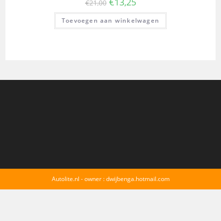
€
13,25
€
21,00
Toevoegen aan winkelwagen
Autolite.nl - owner : dwijbenga.hotmail.com