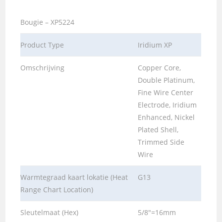
Bougie – XP5224
Product Type
Iridium XP
Omschrijving
Copper Core,
Double Platinum,
Fine Wire Center
Electrode, Iridium
Enhanced, Nickel
Plated Shell,
Trimmed Side
Wire
Warmtegraad kaart lokatie (Heat
G13
Range Chart Location)
Sleutelmaat (Hex)
5/8″=16mm