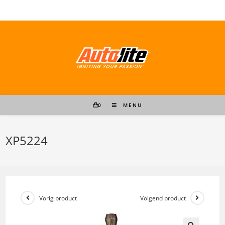
Ga
naar
inhoud
0
MENU
XP5224
Vorig product
Volgend product