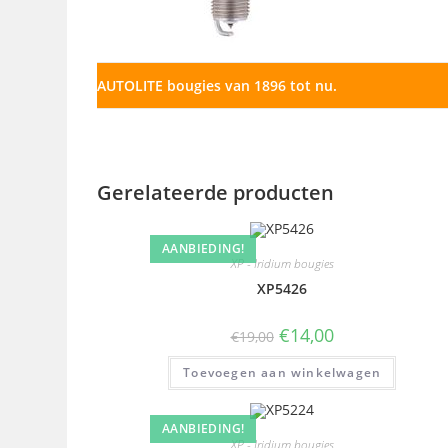
AUTOLITE bougies van 1896 tot nu.
Gerelateerde producten
AANBIEDING!
XP - Iridium bougies
XP5426
€
14,00
€
19,00
Toevoegen aan winkelwagen
AANBIEDING!
XP - Iridium bougies