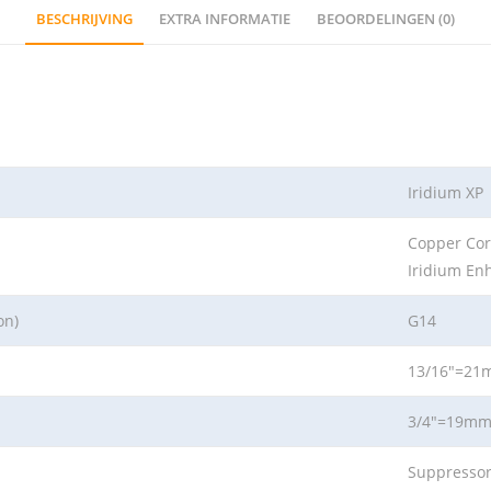
BESCHRIJVING
EXTRA INFORMATIE
BEOORDELINGEN (0)
Iridium XP
Copper Core
Iridium En
on)
G14
13/16″=2
3/4″=19m
Suppresso