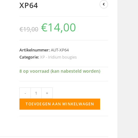
XP64
€
14,00
€
19,00
Artikelnummer:
AUT-XP64
Categorie:
XP - Iridium bougies
8 op voorraad (kan nabesteld worden)
XP64
-
+
aantal
TOEVOEGEN AAN WINKELWAGEN