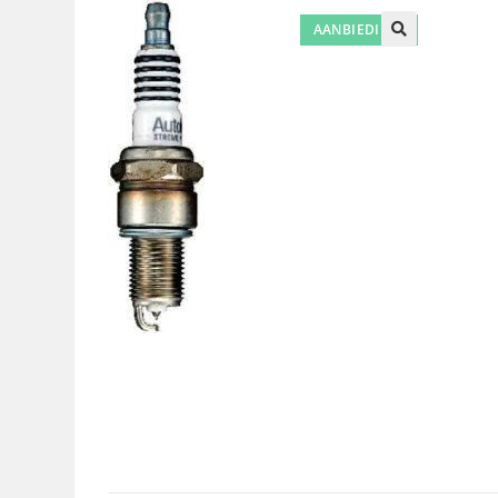
AANBIEDING!
🔍