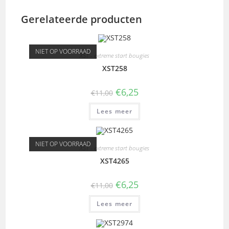
Gerelateerde producten
NIET OP VOORRAAD
XST - extreme start bougies
XST258
€
6,25
€
11,00
Lees meer
NIET OP VOORRAAD
XST - extreme start bougies
XST4265
€
6,25
€
11,00
Lees meer