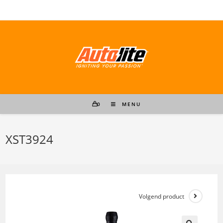
Ga
naar
inhoud
0
MENU
XST3924
Volgend product