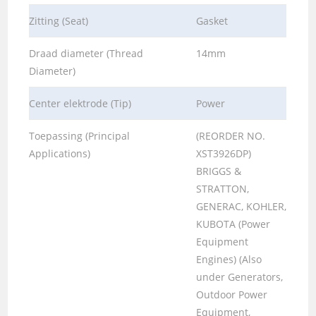
Zitting (Seat)
Gasket
Draad diameter (Thread
14mm
Diameter)
Center elektrode (Tip)
Power
Toepassing (Principal
(REORDER NO.
Applications)
XST3926DP)
BRIGGS &
STRATTON,
GENERAC, KOHLER,
KUBOTA (Power
Equipment
Engines) (Also
under Generators,
Outdoor Power
Equipment,