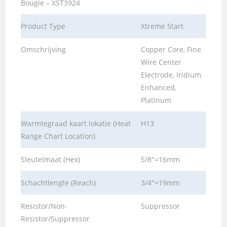
Bougie – XST3924
Product Type
Xtreme Start
Omschrijving
Copper Core, Fine
Wire Center
Electrode, Iridium
Enhanced,
Platinum
Warmtegraad kaart lokatie (Heat
H13
Range Chart Location)
Sleutelmaat (Hex)
5/8″=16mm
Schachtlengte (Reach)
3/4″=19mm
Resistor/Non-
Suppressor
Resistor/Suppressor