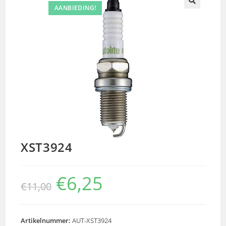
AANBIEDING!
🔍
XST3924
€
6,25
€
11,00
Artikelnummer:
AUT-XST3924