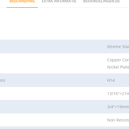
BESCHRIJVING
EXTRA INFORMATIE
BEOORDELINGEN (0)
Xtreme Sta
Copper Cor
Nickel Plat
on)
H14
13/16″=2
3/4″=19m
Non Resist