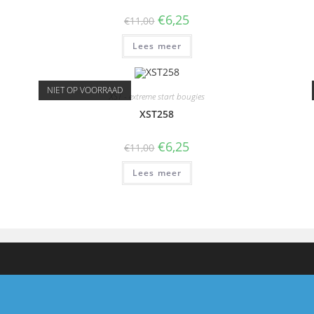
€
6,25
€
11,00
Lees meer
NIET OP VOORRAAD
XST - extreme start bougies
XST258
€
6,25
€
11,00
Lees meer
Autolite.nl - owner : dwijbenga.hotmail.com