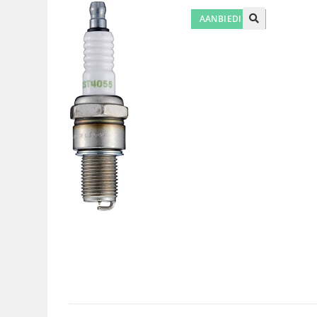
AANBIEDING!
🔍