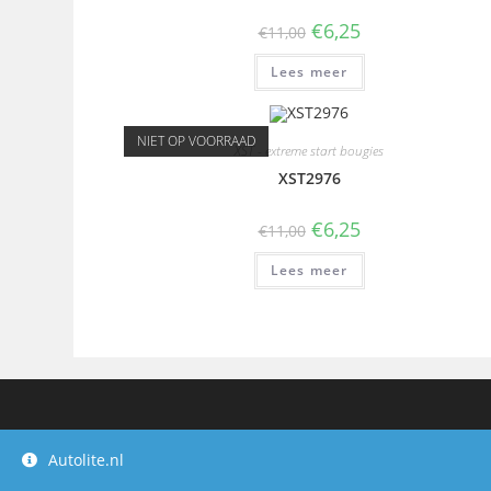
€
6,25
€
11,00
Lees meer
NIET OP VOORRAAD
XST - extreme start bougies
XST2976
€
6,25
€
11,00
Lees meer
Autolite.nl