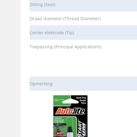
Zitting (Seat)
Draad diameter (Thread Diameter)
Center elektrode (Tip)
Toepassing (Principal Applications)
Opmerking