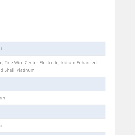
rt
e, Fine Wire Center Electrode, Iridium Enhanced,
ed Shell, Platinum
1mm
m
or