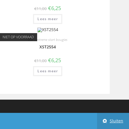
€
6,25
€
11,00
Lees meer
NIET OP VOORRAAD
XST - extreme start bougies
XST2554
€
6,25
€
11,00
Lees meer
Sluiten