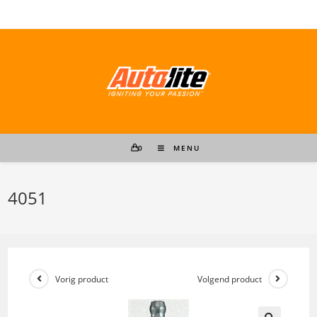
Ga
naar
inhoud
0
MENU
4051
Vorig product
Volgend product