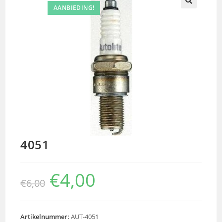
AANBIEDING!
🔍
4051
€
4,00
€
6,00
Artikelnummer:
AUT-4051