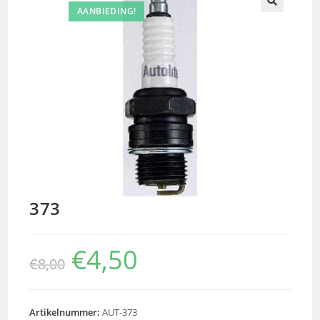
AANBIEDING!
🔍
373
€
4,50
€
8,00
Artikelnummer:
AUT-373