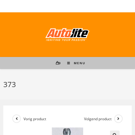
Ga
naar
inhoud
0
MENU
373
Vorig product
Volgend product