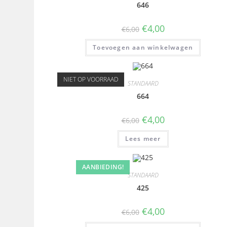
646
€
4,00
€
6,00
Toevoegen aan winkelwagen
NIET OP VOORRAAD
STANDAARD
664
€
4,00
€
6,00
Lees meer
AANBIEDING!
STANDAARD
425
€
4,00
€
6,00