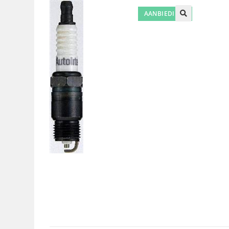
AANBIEDING!
🔍