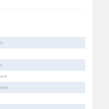
25
m)
pend
ectie