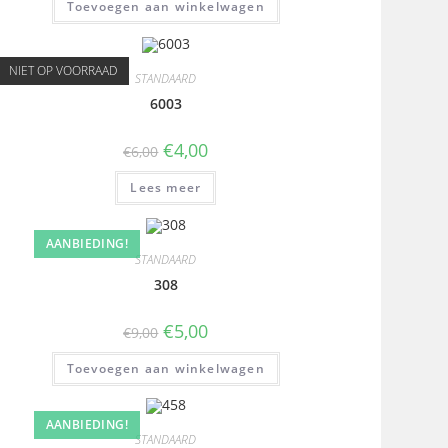
Toevoegen aan winkelwagen
NIET OP VOORRAAD
STANDAARD
6003
€
4,00
€
6,00
Lees meer
AANBIEDING!
STANDAARD
308
€
5,00
€
9,00
Toevoegen aan winkelwagen
AANBIEDING!
STANDAARD