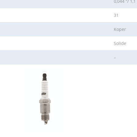
0,044 “/ 1,
31
Koper
Solide
–