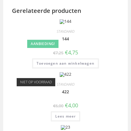
Gerelateerde producten
STANDAARD
144
AANBIEDING!
€
4,75
€
7,25
Toevoegen aan winkelwagen
NIET OP VOORRAAD
STANDAARD
422
€
4,00
€
6,00
Lees meer