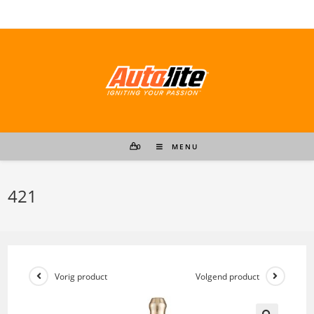
Ga
naar
inhoud
0
MENU
421
Vorig product
Volgend product