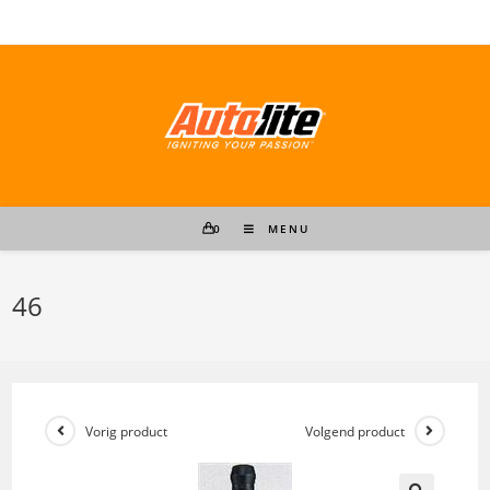
Ga
naar
inhoud
0
MENU
46
Vorig product
Volgend product