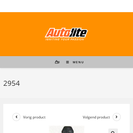
Ga
naar
inhoud
0
MENU
2954
Vorig product
Volgend product