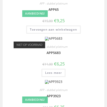
APP - dubbel platinum
APP65
AANBIEDING!
€
9,25
€
15,00
Toevoegen aan winkelwagen
NIET OP VOORRAAD
APP - dubbel platinum
APP5683
€
6,25
€
11,00
Lees meer
APP - dubbel platinum
APP3923
AANBIEDING!
€
6,25