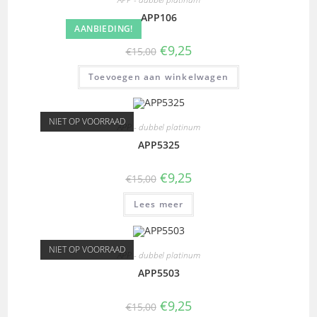
APP106
AANBIEDING!
€
9,25
€
15,00
Toevoegen aan winkelwagen
NIET OP VOORRAAD
APP - dubbel platinum
APP5325
€
9,25
€
15,00
Lees meer
NIET OP VOORRAAD
APP - dubbel platinum
APP5503
€
9,25
€
15,00