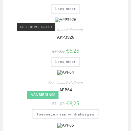
Lees meer
NIET OP VOORRAAD
APP - dubbel platinum
APP3926
€
6,25
€
11,00
Lees meer
APP - dubbel platinum
APP64
AANBIEDING!
€
8,25
€
11,00
Toevoegen aan winkelwagen