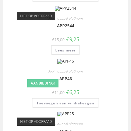
NIET OP VOORRAAD
APP - dubbel platinum
APP2544
€
9,25
€
15,00
Lees meer
APP - dubbel platinum
APP46
AANBIEDING!
€
6,25
€
11,00
Toevoegen aan winkelwagen
NIET OP VOORRAAD
APP - dubbel platinum