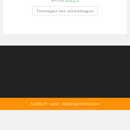
€
11,00
Toevoegen aan winkelwagen
Autolite.nl - owner : dwijbenga.hotmail.com