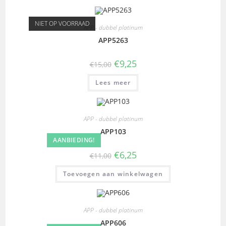
NIET OP VOORRAAD
APP - dubbel platinum
APP5263
€
9,25
€
15,00
Lees meer
APP - dubbel platinum
APP103
AANBIEDING!
€
6,25
€
11,00
Toevoegen aan winkelwagen
APP - dubbel platinum
APP606