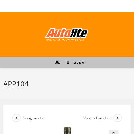
Ga
naar
inhoud
0
MENU
APP104
Vorig product
Volgend product