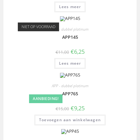
Lees meer
NIET OP VOORRAAD
APP - dubbel platinum
APP145
€
6,25
€
11,00
Lees meer
APP - dubbel platinum
APP765
AANBIEDING!
€
9,25
€
15,00
Toevoegen aan winkelwagen