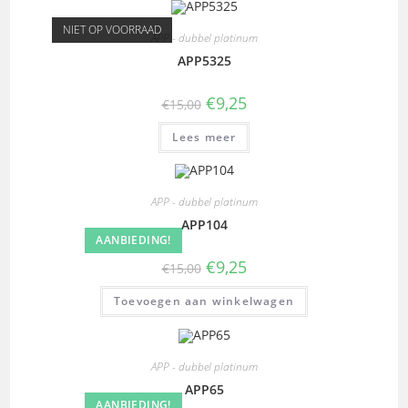
NIET OP VOORRAAD
APP - dubbel platinum
APP5325
€
9,25
€
15,00
Lees meer
APP - dubbel platinum
APP104
AANBIEDING!
€
9,25
€
15,00
Toevoegen aan winkelwagen
APP - dubbel platinum
APP65
AANBIEDING!