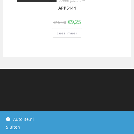
APP - dubbel platinum
APP5144
€
9,25
€
15,00
Lees meer
Autolite.nl
Sluiten
Autolite.nl - owner : dwijbenga.hotmail.com