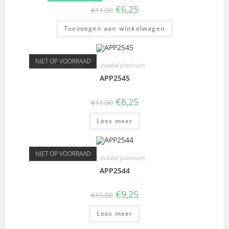
€
6,25
€
11,00
Toevoegen aan winkelwagen
NIET OP VOORRAAD
APP - dubbel platinum
APP2545
€
6,25
€
11,00
Lees meer
NIET OP VOORRAAD
APP - dubbel platinum
APP2544
€
9,25
€
15,00
Lees meer