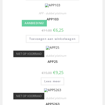
APP - dubbel platinum
APP103
AANBIEDING!
€
6,25
€
11,00
Toevoegen aan winkelwagen
NIET OP VOORRAAD
APP - dubbel platinum
APP25
€
9,25
€
15,00
Lees meer
NIET OP VOORRAAD
APP - dubbel platinum
APP5263