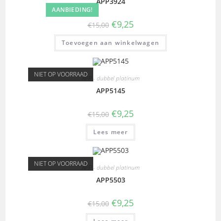
APP3924
AANBIEDING!
€
9,25
€
15,00
Toevoegen aan winkelwagen
NIET OP VOORRAAD
APP - dubbel platinum
APP5145
€
9,25
€
15,00
Lees meer
NIET OP VOORRAAD
APP - dubbel platinum
APP5503
€
9,25
€
15,00