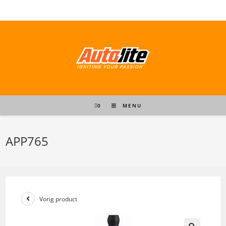
Ga
naar
inhoud
0
MENU
APP765
Vorig product