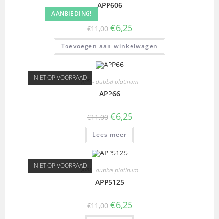
APP606
AANBIEDING!
€
6,25
€
11,00
Toevoegen aan winkelwagen
NIET OP VOORRAAD
APP - dubbel platinum
APP66
€
6,25
€
11,00
Lees meer
NIET OP VOORRAAD
APP - dubbel platinum
APP5125
€
6,25
€
11,00