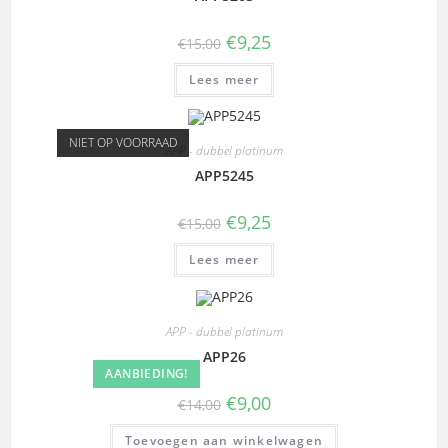
€
9,25
€
15,00
Lees meer
NIET OP VOORRAAD
APP - dubbel platinum
APP5245
€
9,25
€
15,00
Lees meer
APP - dubbel platinum
APP26
AANBIEDING!
€
9,00
€
14,00
Toevoegen aan winkelwagen