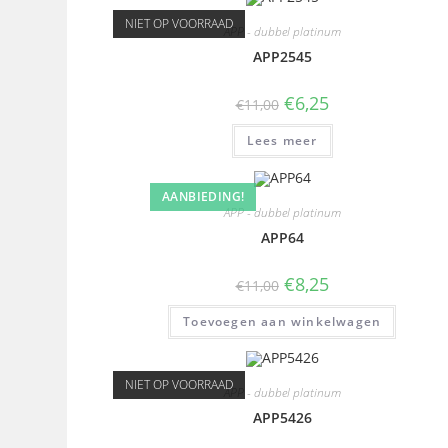
NIET OP VOORRAAD
APP - dubbel platinum
APP2545
€
6,25
€
11,00
Lees meer
AANBIEDING!
APP - dubbel platinum
APP64
€
8,25
€
11,00
Toevoegen aan winkelwagen
NIET OP VOORRAAD
APP - dubbel platinum
APP5426