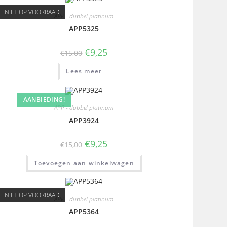
NIET OP VOORRAAD
APP - dubbel platinum
APP5325
€
9,25
€
15,00
Lees meer
AANBIEDING!
APP - dubbel platinum
APP3924
€
9,25
€
15,00
Toevoegen aan winkelwagen
NIET OP VOORRAAD
APP - dubbel platinum
APP5364