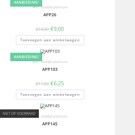
AANBIEDING!
APP - dubbel platinum
APP26
€
9,00
€
14,00
Toevoegen aan winkelwagen
AANBIEDING!
APP - dubbel platinum
APP103
€
6,25
€
11,00
Toevoegen aan winkelwagen
NIET OP VOORRAAD
APP - dubbel platinum
APP145