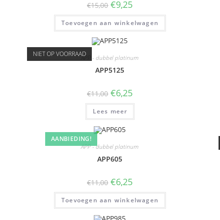
€
9,25
€
15,00
Toevoegen aan winkelwagen
NIET OP VOORRAAD
APP - dubbel platinum
APP5125
€
6,25
€
11,00
Lees meer
AANBIEDING!
APP - dubbel platinum
APP605
€
6,25
€
11,00
Toevoegen aan winkelwagen