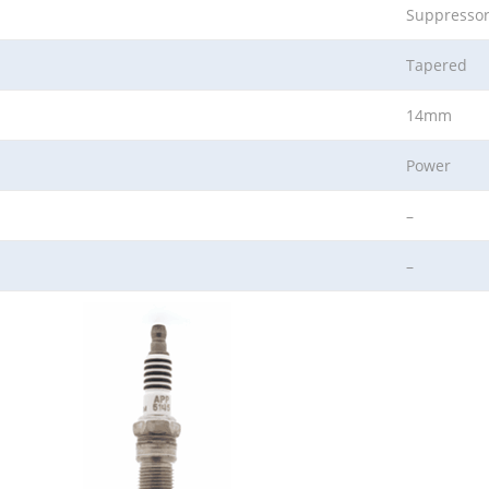
Suppresso
Tapered
14mm
Power
–
–