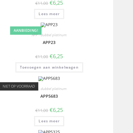
€
6,25
€
11,00
Lees meer
AANBIEDING!
APP - dubbel platinum
APP23
€
6,25
€
11,00
Toevoegen aan winkelwagen
NIET OP VOORRAAD
APP - dubbel platinum
APP5683
€
6,25
€
11,00
Lees meer