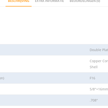
BESCHRIJVING
EXTRA INFORMATIE
BEOORDELINGEN (0)
Double Pla
Copper Cor
Shell
on)
F16
5/8″=16m
.708″