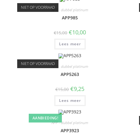
NIET OP VOORRAAD
APP - dubbel platinum
APP985
€
10,00
€
15,00
Lees meer
NIET OP VOORRAAD
APP - dubbel platinum
APP5263
€
9,25
€
15,00
Lees meer
AANBIEDING!
APP - dubbel platinum
APP3923