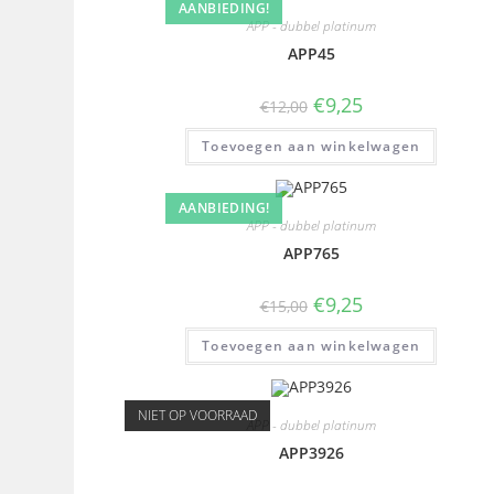
AANBIEDING!
APP - dubbel platinum
APP45
€
9,25
€
12,00
Toevoegen aan winkelwagen
AANBIEDING!
APP - dubbel platinum
APP765
€
9,25
€
15,00
Toevoegen aan winkelwagen
NIET OP VOORRAAD
APP - dubbel platinum
APP3926