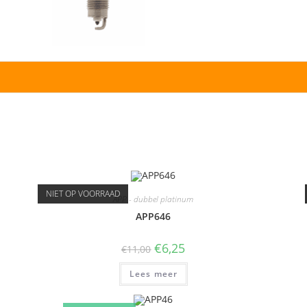
NIET OP VOORRAAD
APP - dubbel platinum
APP646
€
6,25
€
11,00
Lees meer