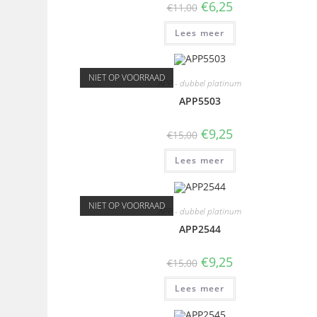
€
6,25
€
11,00
Lees meer
NIET OP VOORRAAD
APP - dubbel platinum
APP5503
€
9,25
€
15,00
Lees meer
NIET OP VOORRAAD
APP - dubbel platinum
APP2544
€
9,25
€
15,00
Lees meer