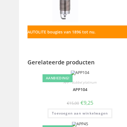
AUTOLITE bougies van 1896 tot nu.
Gerelateerde producten
AANBIEDING!
APP - dubbel platinum
APP104
€
9,25
€
15,00
Toevoegen aan winkelwagen