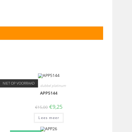
NIET OP VOORRAAD
APP - dubbel platinum
APP5144
€
9,25
€
15,00
Lees meer