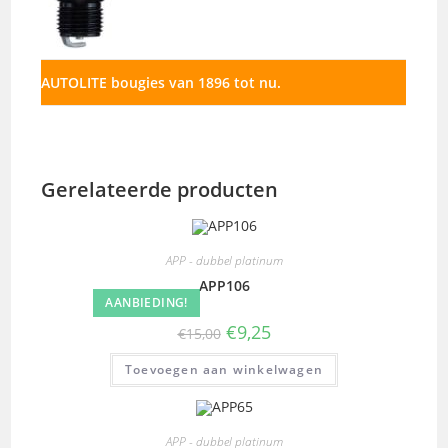
AUTOLITE bougies van 1896 tot nu.
Gerelateerde producten
APP - dubbel platinum
APP106
AANBIEDING!
€
9,25
€
15,00
Toevoegen aan winkelwagen
APP - dubbel platinum