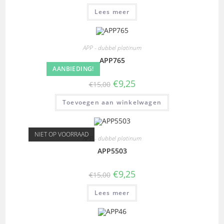
Lees meer
APP - dubbel platinum
APP765
AANBIEDING!
€
9,25
€
15,00
Toevoegen aan winkelwagen
NIET OP VOORRAAD
APP - dubbel platinum
APP5503
€
9,25
€
15,00
Lees meer