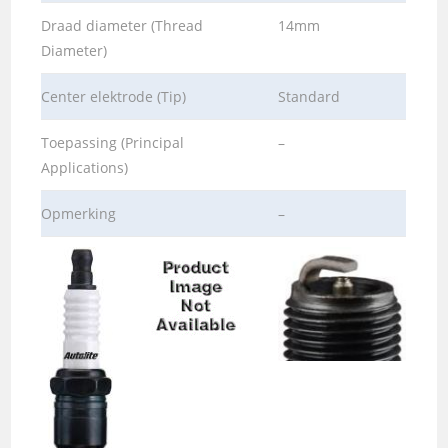
Draad diameter (Thread
14mm
Diameter)
Center elektrode (Tip)
Standard
Toepassing (Principal
–
Applications)
Opmerking
–