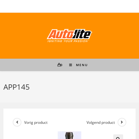
Ga
naar
inhoud
0
MENU
APP145
Vorig product
Volgend product