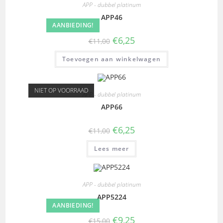
APP - dubbel platinum
APP46
AANBIEDING!
€
6,25
€
11,00
Toevoegen aan winkelwagen
NIET OP VOORRAAD
APP - dubbel platinum
APP66
€
6,25
€
11,00
Lees meer
APP - dubbel platinum
APP5224
AANBIEDING!
€
9,25
€
15,00