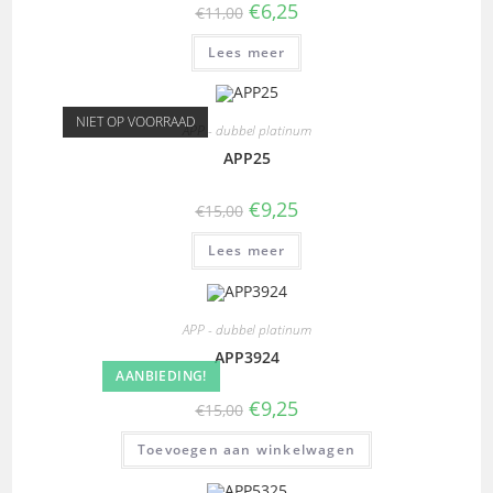
€
6,25
€
11,00
Lees meer
NIET OP VOORRAAD
APP - dubbel platinum
APP25
€
9,25
€
15,00
Lees meer
APP - dubbel platinum
APP3924
AANBIEDING!
€
9,25
€
15,00
Toevoegen aan winkelwagen