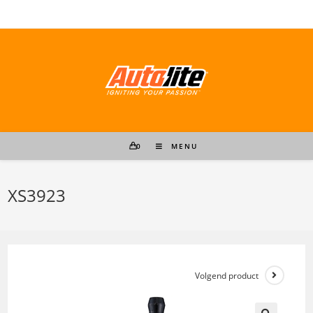
Ga
naar
inhoud
0
MENU
XS3923
Volgend product