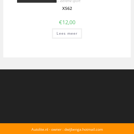
XS - extreme sport
XS62
€
12,00
Lees meer
Autolite.nl - owner : dwijbenga.hotmail.com