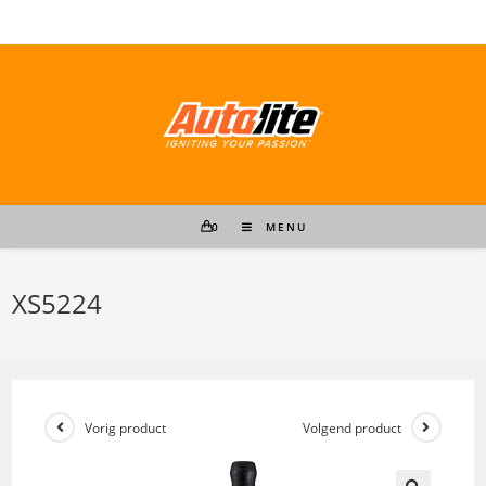
Ga
naar
inhoud
0
MENU
XS5224
Vorig product
Volgend product