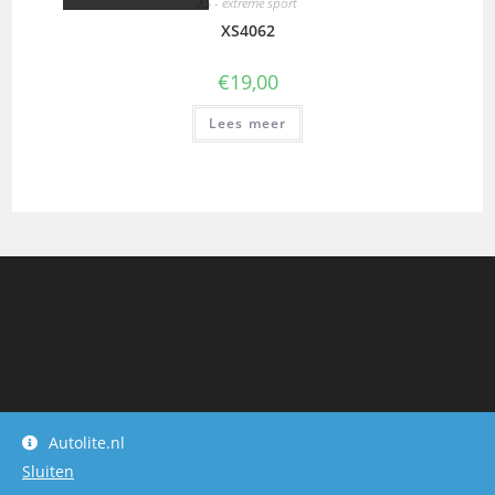
XS - extreme sport
XS4062
€
19,00
Lees meer
Autolite.nl
Sluiten
Autolite.nl - owner : dwijbenga.hotmail.com