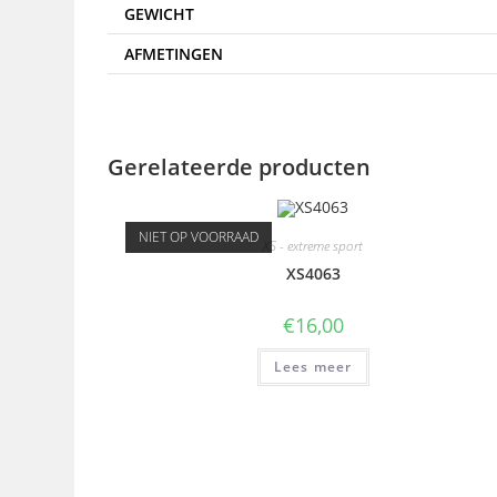
GEWICHT
AFMETINGEN
Gerelateerde producten
NIET OP VOORRAAD
XS - extreme sport
XS4063
€
16,00
Lees meer