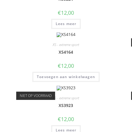
€
12,00
Lees meer
XS - extreme sport
XS4164
€
12,00
Toevoegen aan winkelwagen
NIET OP VOORRAAD
XS - extreme sport
XS3923
€
12,00
Lees meer