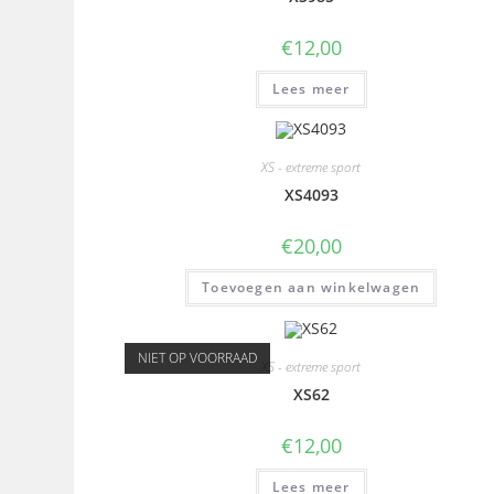
€
12,00
Lees meer
XS - extreme sport
XS4093
€
20,00
Toevoegen aan winkelwagen
NIET OP VOORRAAD
XS - extreme sport
XS62
€
12,00
Lees meer