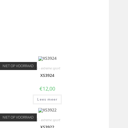
NIET OP VOORRAAD
XS - extreme sport
XS3924
€
12,00
Lees meer
NIET OP VOORRAAD
XS - extreme sport
XS3922