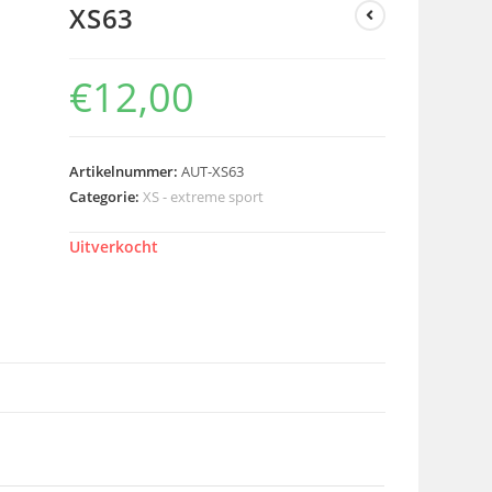
XS63
€
12,00
Artikelnummer:
AUT-XS63
Categorie:
XS - extreme sport
Uitverkocht