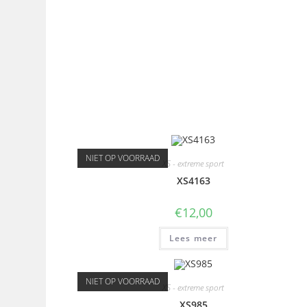
NIET OP VOORRAAD
XS - extreme sport
XS4163
€
12,00
Lees meer
NIET OP VOORRAAD
XS - extreme sport
XS985