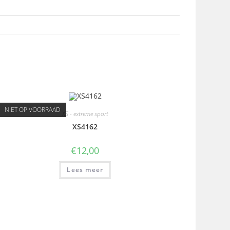
NIET OP VOORRAAD
XS - extreme sport
XS4162
€
12,00
Lees meer