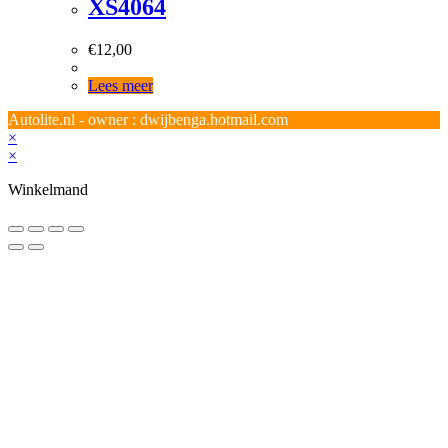
XS4064
€
12,00
Lees meer
Autolite.nl - owner : dwijbenga.hotmail.com
×
×
Winkelmand