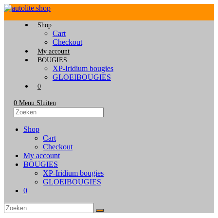
Ga
naar
inhoud
Shop
Cart
Checkout
My account
BOUGIES
XP-Iridium bougies
GLOEIBOUGIES
0
0
Menu
Sluiten
Zoek
naar:
Shop
Cart
Checkout
My account
BOUGIES
XP-Iridium bougies
GLOEIBOUGIES
0