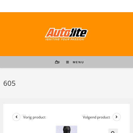
Ga
naar
inhoud
0
MENU
605
Vorig product
Volgend product