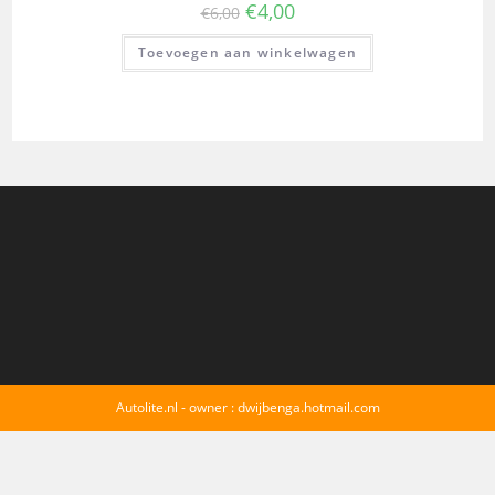
€
4,00
€
6,00
Toevoegen aan winkelwagen
Autolite.nl - owner : dwijbenga.hotmail.com