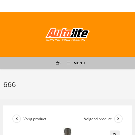
Ga
naar
inhoud
0
MENU
666
Vorig product
Volgend product