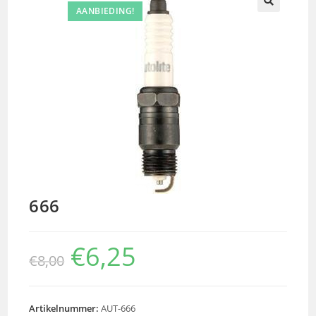
AANBIEDING!
🔍
666
€
6,25
€
8,00
Artikelnummer:
AUT-666