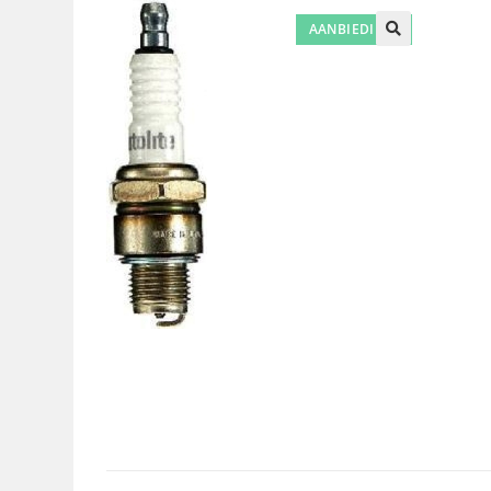
AANBIEDING!
🔍