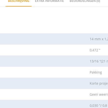
BESCHRIJVING
EXTRA INFORMATIE
BEOORDELINGEN (0)
14 mm x 1,
0,472 “
13/16 “(21
Pakking
Korte proje
Geen weer
0,030 “/ 0,