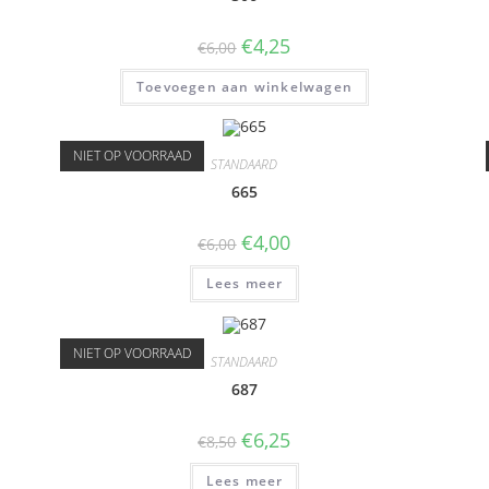
€
4,25
€
6,00
Toevoegen aan winkelwagen
NIET OP VOORRAAD
STANDAARD
665
€
4,00
€
6,00
Lees meer
NIET OP VOORRAAD
STANDAARD
687
€
6,25
€
8,50
Lees meer