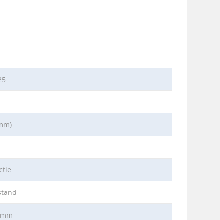
25
 mm)
ctie
stand
8 mm