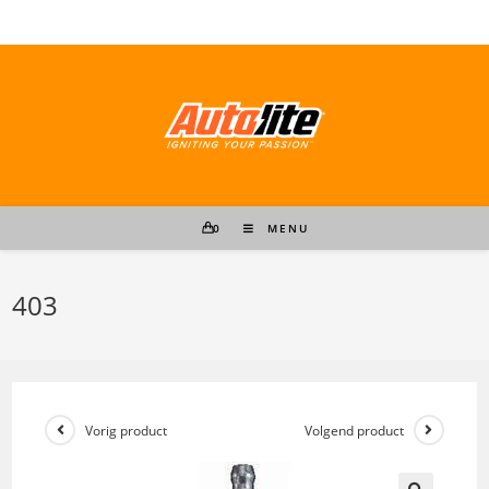
Ga
naar
inhoud
0
MENU
403
Vorig product
Volgend product