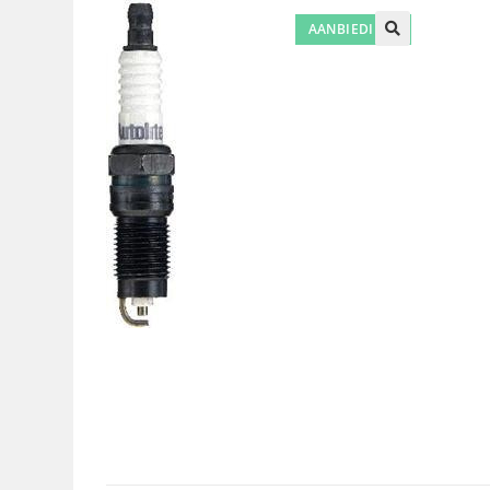
AANBIEDING!
🔍