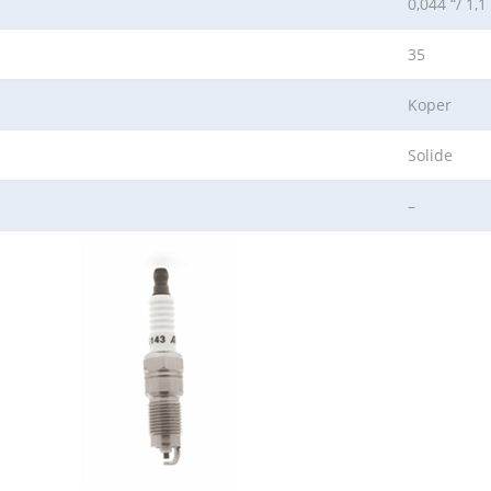
0,044 “/ 1,
35
Koper
Solide
–