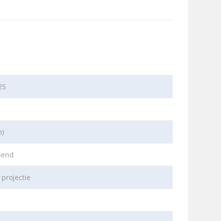
25
m)
pend
 projectie