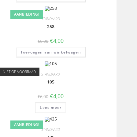
AANBIEDING!
STANDAARD
258
€
4,00
€
6,00
Toevoegen aan winkelwagen
NIET OP VOORRAAD
STANDAARD
105
€
4,00
€
6,00
Lees meer
AANBIEDING!
STANDAARD