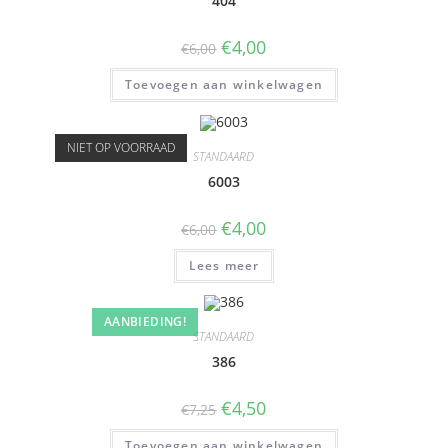
404
€
4,00
€
6,00
Toevoegen aan winkelwagen
NIET OP VOORRAAD
STANDAARD
6003
€
4,00
€
6,00
Lees meer
AANBIEDING!
STANDAARD
386
€
4,50
€
7,25
Toevoegen aan winkelwagen