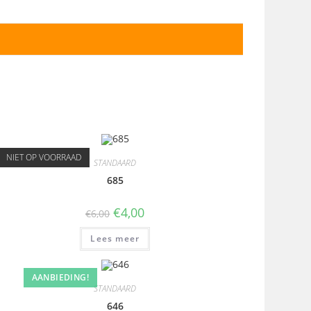
NIET OP VOORRAAD
STANDAARD
685
€
4,00
€
6,00
Lees meer
AANBIEDING!
STANDAARD
646