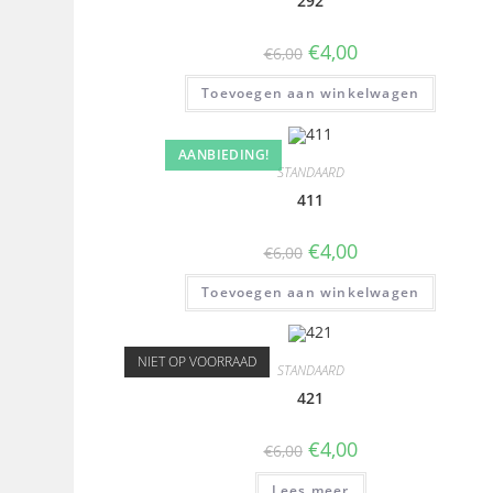
292
€
4,00
€
6,00
Toevoegen aan winkelwagen
AANBIEDING!
STANDAARD
411
€
4,00
€
6,00
Toevoegen aan winkelwagen
NIET OP VOORRAAD
STANDAARD
421
€
4,00
€
6,00
Lees meer