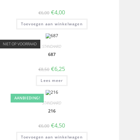
€
4,00
€
6,00
Toevoegen aan winkelwagen
NIET OP VOORRAAD
STANDAARD
687
€
6,25
€
8,50
Lees meer
AANBIEDING!
STANDAARD
216
€
4,50
€
6,00
Toevoegen aan winkelwagen