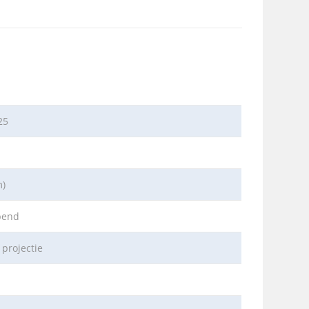
25
m)
pend
 projectie