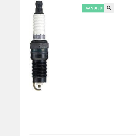
AANBIEDING!
🔍