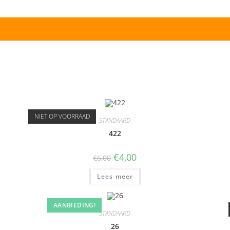
NIET OP VOORRAAD
STANDAARD
422
€
4,00
€
6,00
Lees meer
AANBIEDING!
STANDAARD
26