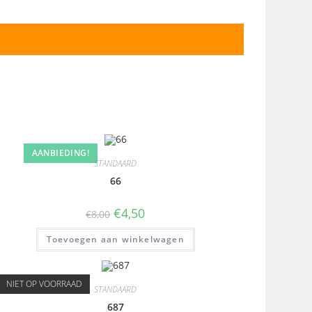
AANBIEDING!
STANDAARD
66
€
4,50
€
8,00
Toevoegen aan winkelwagen
NIET OP VOORRAAD
STANDAARD
687