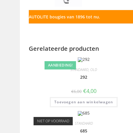
AUTOLITE bougies van 1896 tot nu.
Gerelateerde producten
AANBIEDING!
STANDAARD
,
OLD
292
€
4,00
€
6,00
Toevoegen aan winkelwagen
NIET OP VOORRAAD
STANDAARD
685