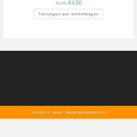
€
4,00
€
6,00
Toevoegen aan winkelwagen
Autolite.nl - owner : dwijbenga.hotmail.com