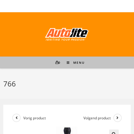
Ga
naar
inhoud
0
MENU
766
Vorig product
Volgend product