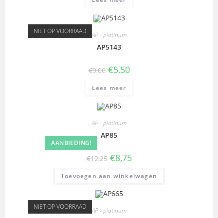
NIET OP VOORRAAD
AP - platinum
AP5143
€
5,50
€
9,00
Lees meer
AP - platinum
AP85
AANBIEDING!
€
8,75
€
12,25
Toevoegen aan winkelwagen
NIET OP VOORRAAD
AP - platinum