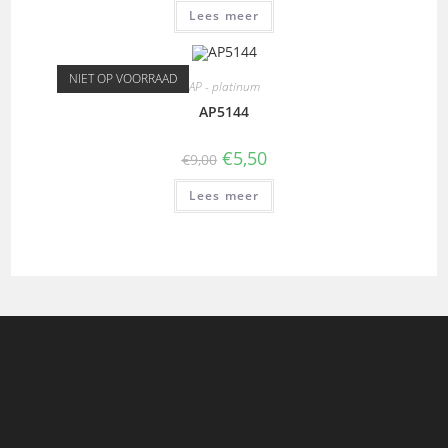
Lees meer
NIET OP VOORRAAD
AP - platinum
AP5144
€
5,50
€
9,00
Lees meer