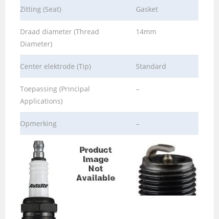
Zitting (Seat)
Gasket
Draad diameter (Thread
14mm
Diameter)
Center elektrode (Tip)
Standard
Toepassing (Principal
–
Applications)
Opmerking
–