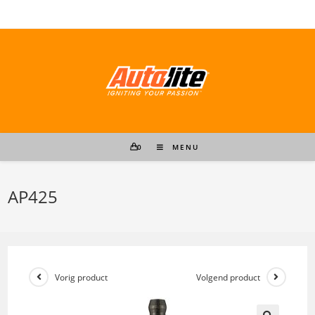
Ga
naar
inhoud
0
MENU
AP425
Vorig product
Volgend product