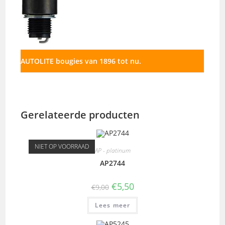
AUTOLITE bougies van 1896 tot nu.
Gerelateerde producten
NIET OP VOORRAAD
AP - platinum
AP2744
€
5,50
€
9,00
Lees meer