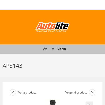
Ga
naar
inhoud
0
MENU
AP5143
Vorig product
Volgend product