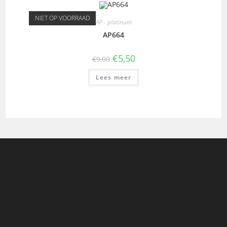
NIET OP VOORRAAD
AP - platinum
AP664
€
5,50
€
9,00
Lees meer