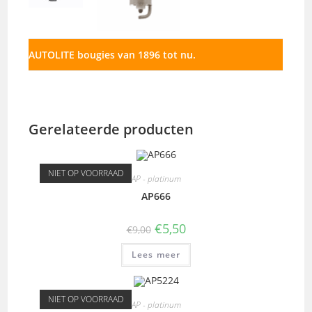
AUTOLITE bougies van 1896 tot nu.
Gerelateerde producten
NIET OP VOORRAAD
AP - platinum
AP666
€
5,50
€
9,00
Lees meer
NIET OP VOORRAAD
AP - platinum