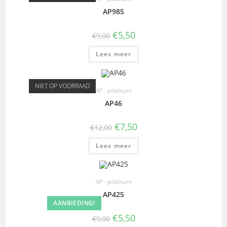
AP985
€
5,50
€
9,00
Lees meer
NIET OP VOORRAAD
AP - platinum
AP46
€
7,50
€
12,00
Lees meer
AP - platinum
AP425
AANBIEDING!
€
5,50
€
9,00