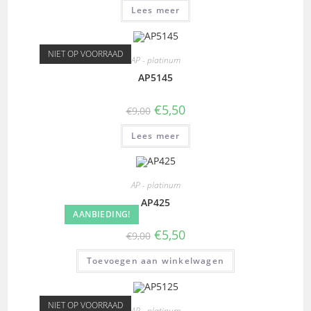
Lees meer
NIET OP VOORRAAD
AP - platinum
AP5145
€
5,50
€
9,00
Lees meer
AP - platinum
AP425
AANBIEDING!
€
5,50
€
9,00
Toevoegen aan winkelwagen
NIET OP VOORRAAD
AP - platinum