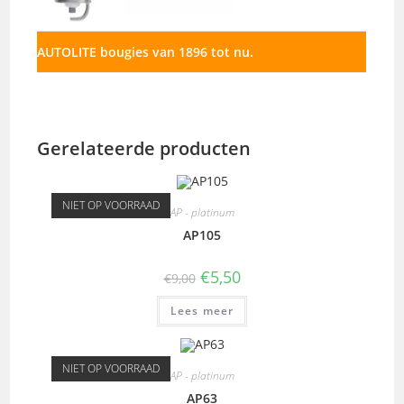
AUTOLITE bougies van 1896 tot nu.
Gerelateerde producten
NIET OP VOORRAAD
AP - platinum
AP105
€
5,50
€
9,00
Lees meer
NIET OP VOORRAAD
AP - platinum
AP63