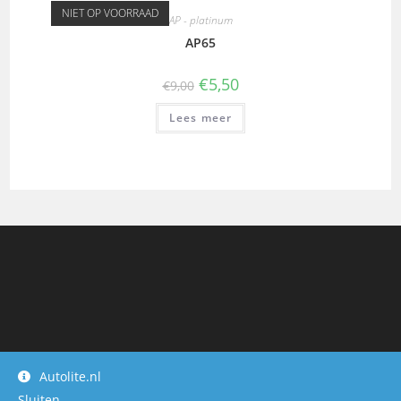
NIET OP VOORRAAD
AP - platinum
AP65
€
5,50
€
9,00
Lees meer
Autolite.nl
Sluiten