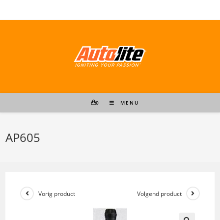
Ga
naar
inhoud
0
MENU
AP605
Vorig product
Volgend product