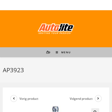
Ga
naar
inhoud
0
MENU
AP3923
Vorig product
Volgend product