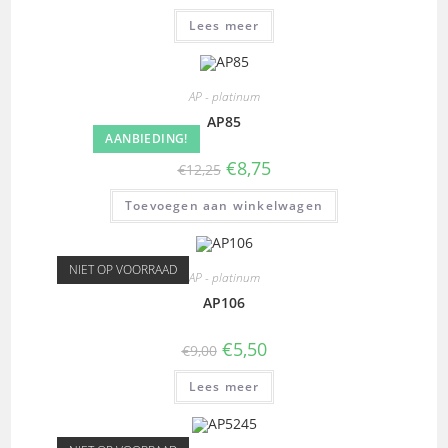
Lees meer
AP - platinum
AP85
AANBIEDING!
€
8,75
€
12,25
Toevoegen aan winkelwagen
NIET OP VOORRAAD
AP - platinum
AP106
€
5,50
€
9,00
Lees meer