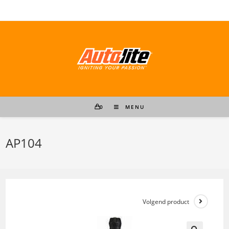
Ga
naar
inhoud
0
MENU
AP104
Volgend product