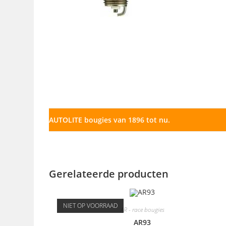
AUTOLITE bougies van 1896 tot nu.
Gerelateerde producten
NIET OP VOORRAAD
AR - race bougies
AR93