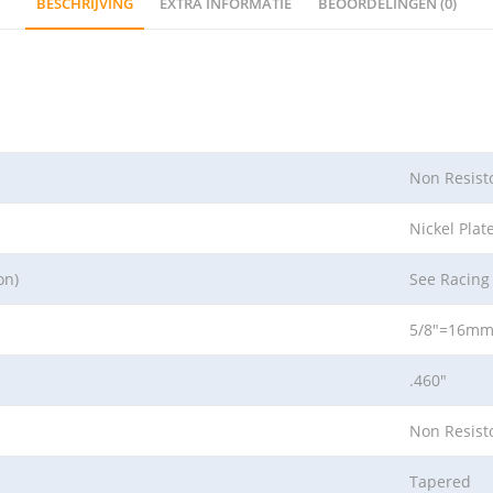
BESCHRIJVING
EXTRA INFORMATIE
BEOORDELINGEN (0)
Non Resist
Nickel Plat
on)
See Racing
5/8″=16m
.460″
Non Resist
Tapered