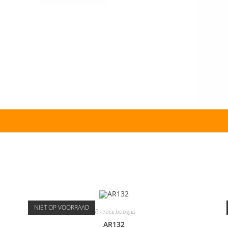
NIET OP VOORRAAD
AR - race bougies
AR132