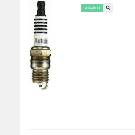
AANBIEDING!
🔍