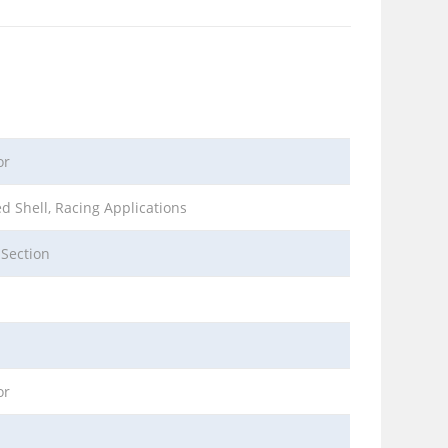
or
ed Shell, Racing Applications
 Section
m
or