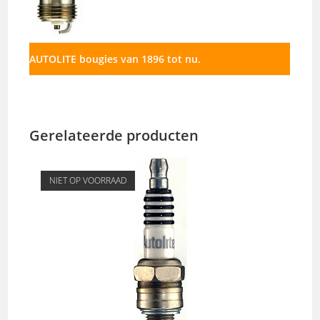
AUTOLITE bougies van 1896 tot nu.
Gerelateerde producten
NIET OP VOORRAAD