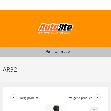
Ga
naar
inhoud
0
MENU
AR32
Vorig product
Volgend product