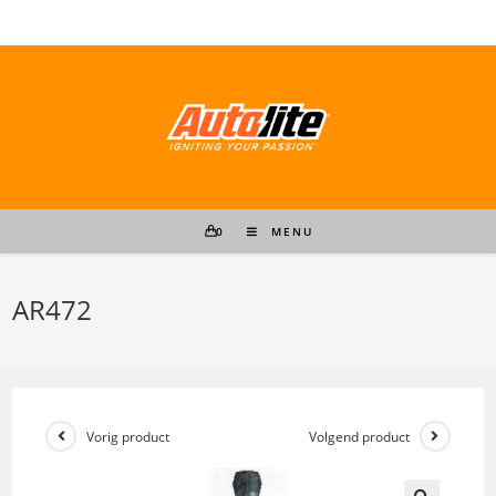
Ga
naar
inhoud
0
MENU
AR472
Vorig product
Volgend product