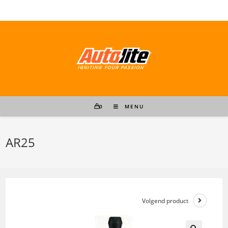
Ga
naar
inhoud
0
MENU
AR25
Volgend product