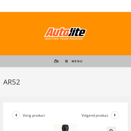
Ga
naar
inhoud
0
MENU
AR52
Vorig product
Volgend product