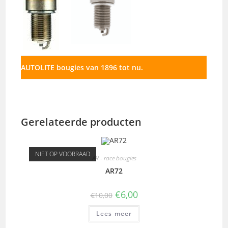
AUTOLITE bougies van 1896 tot nu.
Gerelateerde producten
NIET OP VOORRAAD
AR - race bougies
AR72
€
6,00
€
10,00
Lees meer