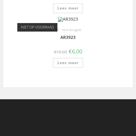
Lees meer
NIET OP VOORRAAD
AR - race bougies
AR3923
€
6,00
€
10,00
Lees meer