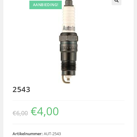
AANBIEDING!
🔍
2543
€
4,00
€
6,00
Artikelnummer:
AUT-2543