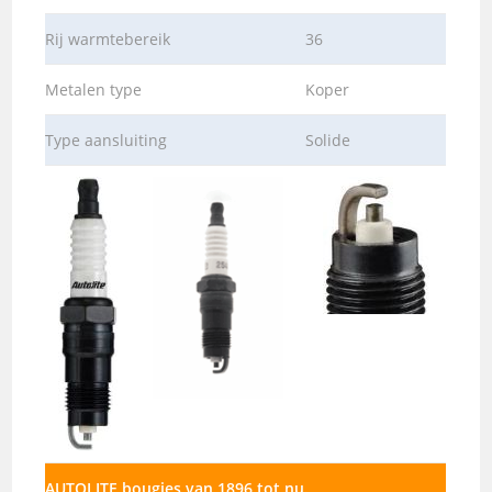
Rij warmtebereik
36
Metalen type
Koper
Type aansluiting
Solide
AUTOLITE bougies van 1896 tot nu.