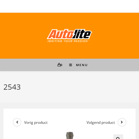
Ga
naar
inhoud
0
MENU
2543
Vorig product
Volgend product