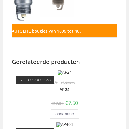
AUTOLITE bougies van 1896 tot nu.
Gerelateerde producten
NIET OP VOORRAAD
AP - platinum
AP24
€
7,50
€
12,00
Lees meer