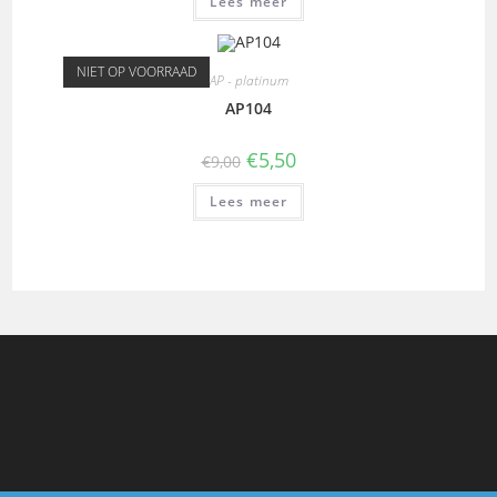
Lees meer
NIET OP VOORRAAD
AP - platinum
AP104
€
5,50
€
9,00
Lees meer