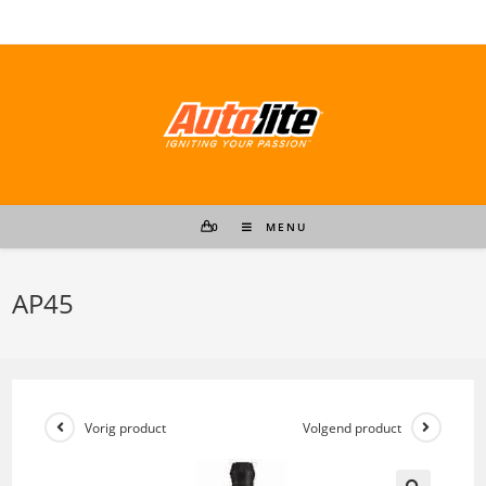
Ga
naar
inhoud
0
MENU
AP45
Vorig product
Volgend product