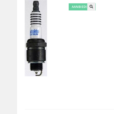
AANBIEDING!
🔍