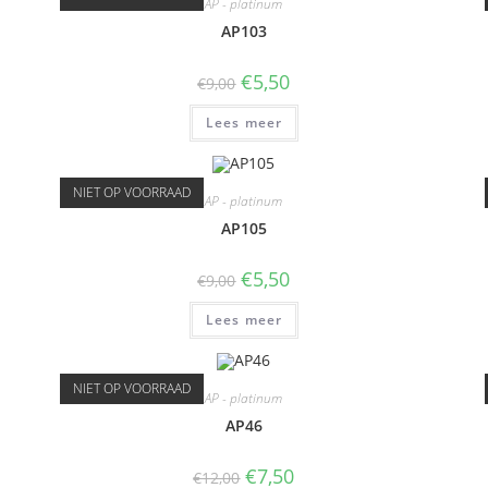
AP - platinum
AP103
€
5,50
€
9,00
Lees meer
NIET OP VOORRAAD
AP - platinum
AP105
€
5,50
€
9,00
Lees meer
NIET OP VOORRAAD
AP - platinum
AP46
€
7,50
€
12,00