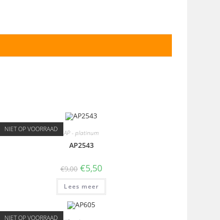
NIET OP VOORRAAD
AP - platinum
AP2543
€
5,50
€
9,00
Lees meer
NIET OP VOORRAAD