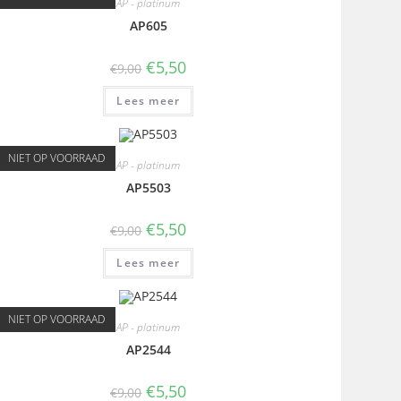
AP - platinum
AP605
€
5,50
€
9,00
Lees meer
NIET OP VOORRAAD
AP - platinum
AP5503
€
5,50
€
9,00
Lees meer
NIET OP VOORRAAD
AP - platinum
AP2544
€
5,50
€
9,00