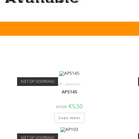
NIET OP VOORRAAD
AP - platinum
AP5145
€
5,50
€
9,00
Lees meer
NIET OP VOORRAAD