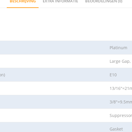
BESCHRIJVING
EXTRA INFORMATIE
BEOORDELINGEN (0)
Platinum
Large Gap,
on)
E10
13/16″=2
3/8″=9.5m
Suppresso
Gasket