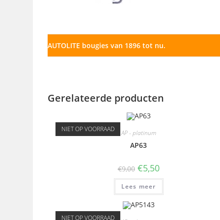
AUTOLITE bougies van 1896 tot nu.
Gerelateerde producten
NIET OP VOORRAAD
AP - platinum
AP63
€
5,50
€
9,00
Lees meer
NIET OP VOORRAAD