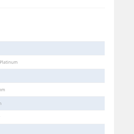
 Platinum
1mm
m
r