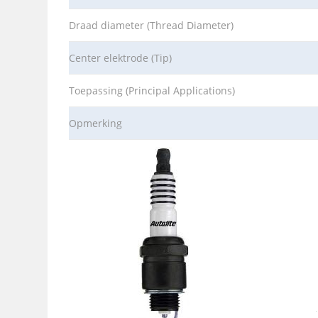
Draad diameter (Thread Diameter)
Center elektrode (Tip)
Toepassing (Principal Applications)
Opmerking