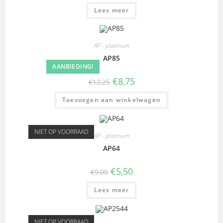
Lees meer
AP - platinum
AP85
AANBIEDING!
€
8,75
€
12,25
Toevoegen aan winkelwagen
NIET OP VOORRAAD
AP - platinum
AP64
€
5,50
€
9,00
Lees meer
NIET OP VOORRAAD