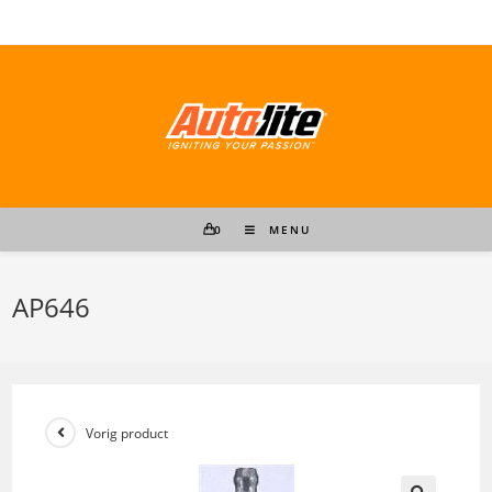
Ga
naar
inhoud
0
MENU
AP646
Vorig product