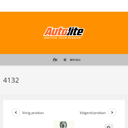
Ga
naar
inhoud
0
MENU
4132
Vorig product
Volgend product