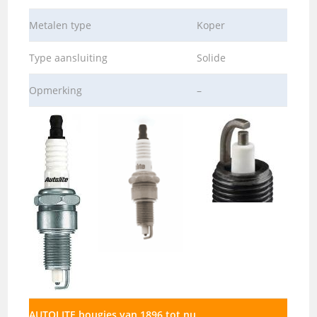
Metalen type
Koper
Type aansluiting
Solide
Opmerking
–
AUTOLITE bougies van 1896 tot nu.