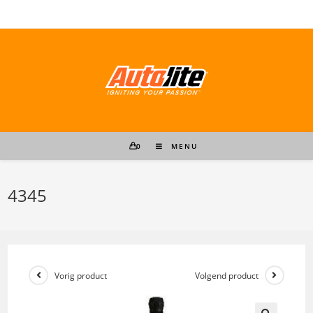
Ga
naar
inhoud
0
MENU
4345
Vorig product
Volgend product