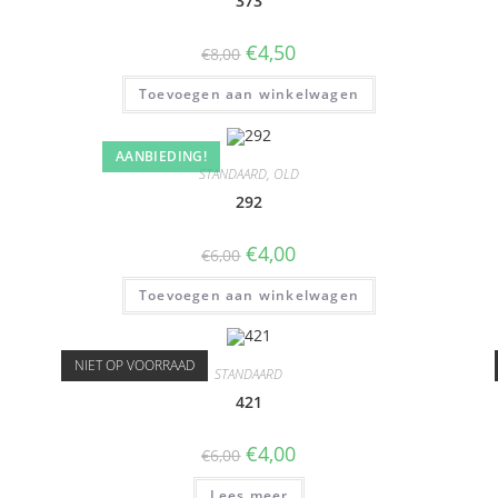
373
€
4,50
€
8,00
Toevoegen aan winkelwagen
AANBIEDING!
STANDAARD
,
OLD
292
€
4,00
€
6,00
Toevoegen aan winkelwagen
NIET OP VOORRAAD
STANDAARD
421
€
4,00
€
6,00
Lees meer