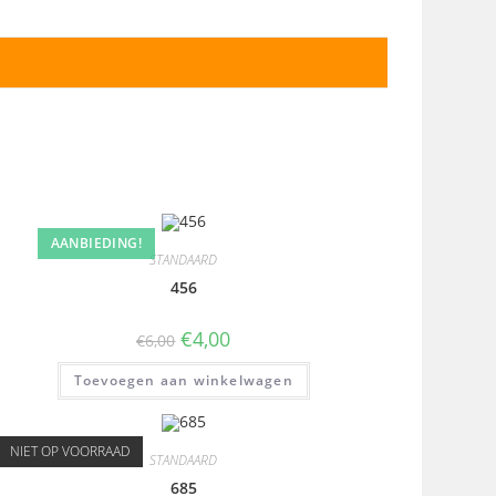
AANBIEDING!
STANDAARD
456
€
4,00
€
6,00
Toevoegen aan winkelwagen
NIET OP VOORRAAD
STANDAARD
685