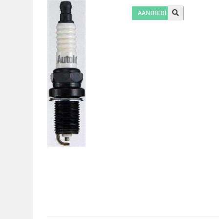
AANBIEDING!
🔍