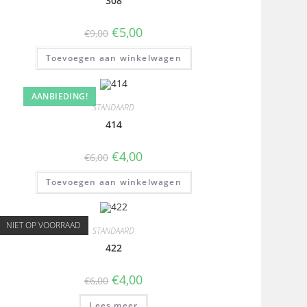
308
€
5,00
€
9,00
Toevoegen aan winkelwagen
AANBIEDING!
STANDAARD
414
€
4,00
€
6,00
Toevoegen aan winkelwagen
NIET OP VOORRAAD
STANDAARD
422
€
4,00
€
6,00
Lees meer