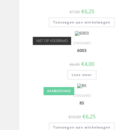
€
6,25
€
7,00
Toevoegen aan winkelwagen
NIET OP VOORRAAD
STANDAARD
6003
€
4,00
€
6,00
Lees meer
AANBIEDING!
STANDAARD
85
€
6,25
€
10,00
Toevoegen aan winkelwagen